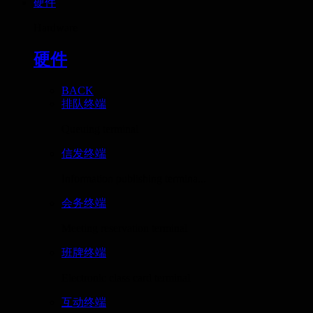
硬件
Hardware
硬件
BACK
排队终端
Queuing terminal
信发终端
Information publishing termina...
会务终端
Meeting reservation terminal
班牌终端
Electronic class card terminal
互动终端