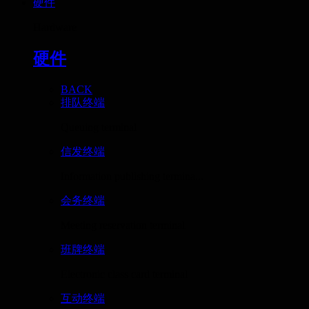
硬件
Hardware
硬件
BACK
排队终端
Queuing terminal
信发终端
Information publishing termina...
会务终端
Meeting reservation terminal
班牌终端
Electronic class card terminal
互动终端