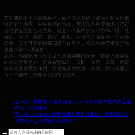
其功能也不单是展播载体，而是在此基础上成为大数据价值
链环节上感应、采集数据的节点。可实现各种应用场景运行
信息的全面整合与共享，建立一个集中的实时协作环境，在
组织、管理、协调、指挥、调度、运行等方面提供一个运转
高效、安全可靠的指挥调度工作平台，实现各种应用场景的
总体态势“一屏感知”。
高清、精细化显示除了呈现更加清晰的图像，带给人眼逼真
的视觉享受之外，更在智慧城市、安防、医疗、体育、教育
等领域发挥重要作用。面对海量的数据，高清、精细化显示
每一个细节，能够更好的掌握信息。
0
上一篇
: 同抗疫情 服务始终-AOLSEE为客户提供高品质
产品，优质服务!
下一篇
: AOLSEE智慧办事大厅引导系统，携手璧山行
政中心开启智慧政务新篇章！