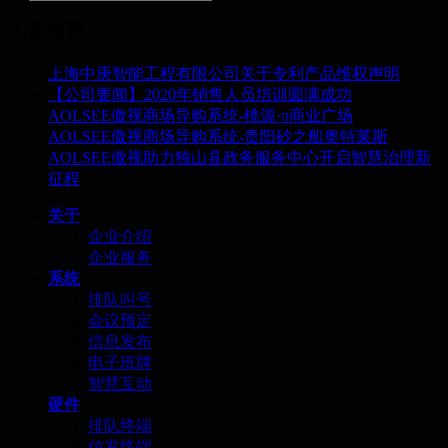
为你推荐
上海中庚智能工程有限公司关于专利产品维权声明
【公司要闻】2020年销售人员培训圆满成功
AOLSEE傲视商场导购系统-桃源·π商业广场
AOLSEE傲视商场导购系统-贵阳砂之船奥特莱斯
AOLSEE傲视助力独山县政务服务中心开启智慧治理新
征程
关于
企业介绍
企业服务
系统
排队叫号
会议预定
信息发布
电子班牌
智慧互动
硬件
排队终端
信发终端