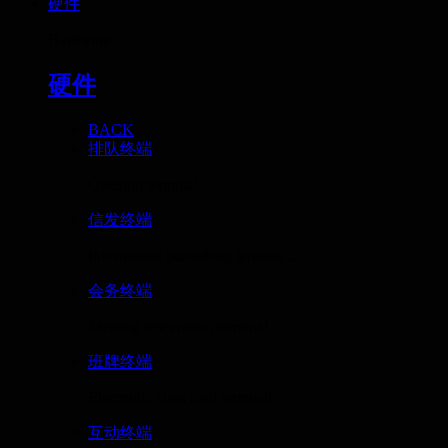
硬件
Hardware
硬件
BACK
排队终端
Queuing terminal
信发终端
Information publishing termina...
会务终端
Meeting reservation terminal
班牌终端
Electronic class card terminal
互动终端