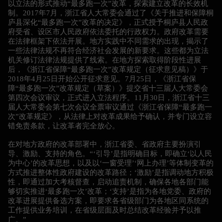
以立法的形式推动“最多跑一次”改革，探索建立改革的长效机
制。2017年7月，浙江省人大常委会通过了《关于推进和保障桐
庐县深化“最多跑一次”改革的决定》，正式授予桐庐县人民政
府受省、设区市人民政府依法委托的行政权力。政府改革需要
在法律框架下依法开展。地方实践中不同需求的出现，揭示了
一些法律法规不再符合经济社会发展的新要求。这些都为立法
机关修订法律法规提供了线索。在地方探索取得阶段性进展
后，《浙江省保障“最多跑一次”改革规定（征求意见稿）》于
2018年4月25日开始公开征求意见。7月25日，《浙江省保
障“最多跑一次”改革规定（草案）》提交省十三届人大常委会
第四次会议审议，正式进入立法程序。11月30日，浙江省十三
届人大常委会第七次会议全票审议通过《浙江省保障“最多跑一
次”改革规定》，从法律上对改革成果给予确认，并专门设立容
错免责条款，让改革者完全放心。
在对地方政府的改革部署中，浙江省委、省政府主要扮演引
导、激励、支持的角色。“‘引导’是指明确目标，即确立‘以人民
为中心’的改革思想，以及以‘一窗受理’‘网上办理’等体制变革的
方式推进整体性政府建设的改革路径；‘激励’是指调动地方积极
性，即通过加大考核督查，启动追责机制，确保各地各部门能
够切实推进‘最多跑一次’改革；‘支持’是指为各地党委、政府的
改革进展提供备选方案，即要求各省级部门为各地区同系统的
工作提供业务培训，在省级层面及时总结改革经验并予以推
广。”