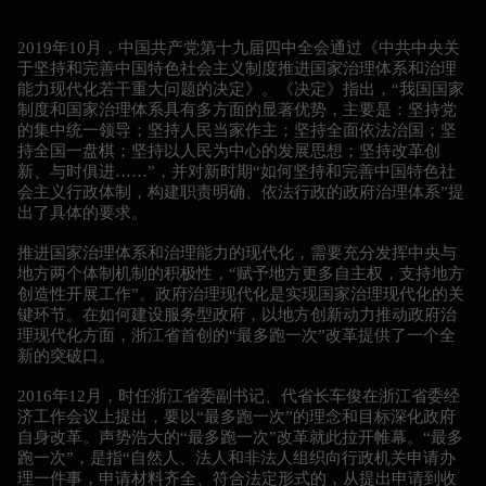
2019年10月，中国共产党第十九届四中全会通过《中共中央关
于坚持和完善中国特色社会主义制度推进国家治理体系和治理
能力现代化若干重大问题的决定》。《决定》指出，“我国国家
制度和国家治理体系具有多方面的显著优势，主要是：坚持党
的集中统一领导；坚持人民当家作主；坚持全面依法治国；坚
持全国一盘棋；坚持以人民为中心的发展思想；坚持改革创
新、与时俱进……”，并对新时期“如何坚持和完善中国特色社
会主义行政体制，构建职责明确、依法行政的政府治理体系”提
出了具体的要求。
推进国家治理体系和治理能力的现代化，需要充分发挥中央与
地方两个体制机制的积极性，“赋予地方更多自主权，支持地方
创造性开展工作”。政府治理现代化是实现国家治理现代化的关
键环节。在如何建设服务型政府，以地方创新动力推动政府治
理现代化方面，浙江省首创的“最多跑一次”改革提供了一个全
新的突破口。
2016年12月，时任浙江省委副书记、代省长车俊在浙江省委经
济工作会议上提出，要以“最多跑一次”的理念和目标深化政府
自身改革。声势浩大的“最多跑一次”改革就此拉开帷幕。“最多
跑一次”，是指“自然人、法人和非法人组织向行政机关申请办
理一件事，申请材料齐全、符合法定形式的，从提出申请到收