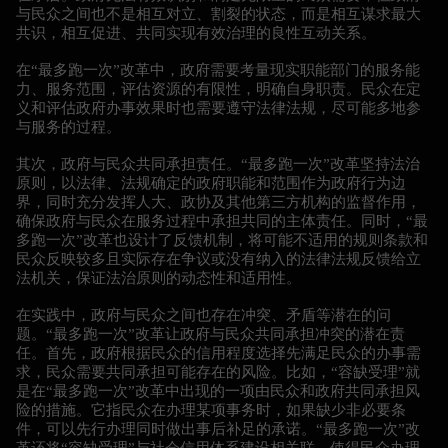
与民众之间也不是相互对立、割裂的状态，而是相互谋求最大
共识，相互促进、共同实现有效治理的良性互动关系。
在“最多跑一次”改革中，政府需要考量现实职能部门的服务能
力、服务范围，评估资源的有限性，明确自身职责。民众在定
义和评估政府办事效果时也需要遵守法律法规，尽可能多地参
与服务的过程。
其次，政府与民众共同承担责任。“最多跑一次”改革坚持法治
原则，以法律、法规确定的政府职能和范围作为政府行为边
界，同时充分发挥人大、政协及其他第三方机构的监督作用，
确保政府与民众在服务过程中承担共同的主体责任。同时，“最
多跑一次”改革也设计了反馈机制，将可能不适用的规则条款和
民众反映较多且实际存在争议或没有纳入的法律法规反馈给立
法机关，保证法治原则的动态性和适用性。
在实践中，政府与民众之间也存在冲突、矛盾等潜在的问
题。“最多跑一次”改革让政府与民众共同承担冲突的潜在责
任。首先，政府根据民众的信用程度选择先满足民众的办事需
求，民众需要共同承担可能存在的风险。比如，“容缺受理”就
是在“最多跑一次”改革中出现的一项由民众和政府共同承担风
险的措施。它指民众在办理某项事务时，如果缺少非必要条
件，可以先行办理同时做出事后补足的承诺。“最多跑一次”改
革还将“容缺受理”与社会信用体系建设相关联，使得民众办理