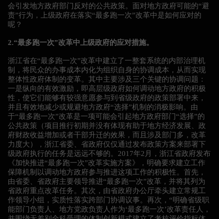
会引发地方政府部门反对的公共政策。面对地方政府可能的“避
责”行为，上级政府在落实“最多跑一次”改革中是如何应对的
呢？
2.“最多跑一次”改革中上级政府的应对措施。
浙江省在“最多跑一次”改革中建立了一整套系统的内部治理机
制，将民众的办事成本内化为组织自身的协调成本，从而实现
整体性政府体制的变革。其中主要涉及三个关键的协调问题：
一是纵向的有效激励，即高层级政府如何调动地方政府的积极
性，使它们能够有较强意愿参与到省级政府的政策部署中来，
并且有效地减少或规避地方政府“选择”机制的消极影响。由
于“最多跑一次”改革是一项可能会引起地方政府部门“选择”的
公共政策（项目推行初期并没有体现有助于地方经济发展、政
府财政收益增加或者干部升迁的效果，而且涉及部门多，改革
力度大），浙江省委、省政府仅仅通过发布政策方案来部署下
级政府执行的任务是远远不够的。2017年2月，浙江省政府发布
《加快推进“最多跑一次”改革实施方案》，明确要求建立工作
保障机制以调动地方政府参与推进这项工作的积极性。首先，
由省委、省政府主要领导推进“最多跑一次”改革，并将其列为
省政府重点改革任务。其次，由省政府办公厅牵头建立常规工
作领导小组，实质性落实跨部门协调议事。再次，“明确省级职
能部门负责人、地方党政负责人作为‘最多跑一次’改革责任人，
并围绕无差别全科受理的体制创新模式建立了考核评价指标体