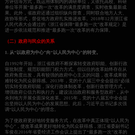
方评估等方式，既运用体制内的调研单位，又依托高校、科研
单位等开展“最多跑一次”改革的满意度调查，实时收集最新成
果。此外，省政府还通过组织纵向督查，同时联合地方人大、
政协等形式，督促地方政府扎实推进改革。2018年12月浙江省
人民代表大会通过的《浙江省保障“最多跑一次”改革规定》是
进一步依法规范和推进“最多跑一次”改革的有力保障。
（二）政府与民众的关系
1. 从“以政府为中心”向“以人民为中心”的转变。
自1992年开始，浙江省政府不断探索转变政府职能、创新行政
审批制度、规范职能部门权力方式。但以往的改革始终存在从
政府角度出发，具有较强的政府中心主义的问题，改革成果较
难转化为民众获得感。2013年，党的十八届三中全会提出“必须
切实转变政府职能，深化行政体制改革，创新行政管理方式，
增强政府公信力和执行力，建设法治政府和服务型政府”，从中
央到地方开展全面深化改革。2015年，党的十八届五中全会提
出坚持以人民为中心的发展思想。此后，习近平总书记多次强
调“以人民为中心”的理念。
为了使政府更好地转变服务方式，在改革中真正体现“以人民为
中心”，使改革成果更好地转化为民众获得感，浙江省委副书记
车俊在2016年省委经济工作会议上提出了“最多跑一次”改革的