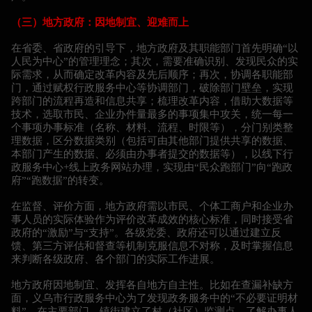
（三）地方政府：因地制宜、迎难而上
在省委、省政府的引导下，地方政府及其职能部门首先明确“以
人民为中心”的管理理念；其次，需要准确识别、发现民众的实
际需求，从而确定改革内容及先后顺序；再次，协调各职能部
门，通过赋权行政服务中心等协调部门，破除部门壁垒，实现
跨部门的流程再造和信息共享；梳理改革内容，借助大数据等
技术，选取市民、企业办件量最多的事项集中攻关，统一每一
个事项办事标准（名称、材料、流程、时限等），分门别类整
理数据，区分数据类别（包括可由其他部门提供共享的数据、
本部门产生的数据、必须由办事者提交的数据等），以线下行
政服务中心+线上政务网站办理，实现由“民众跑部门”向“跑政
府”“跑数据”的转变。
在监督、评价方面，地方政府需以市民、个体工商户和企业办
事人员的实际体验作为评价改革成效的核心标准，同时接受省
政府的“激励”与“支持”。各级党委、政府还可以通过建立反
馈、第三方评估和督查等机制克服信息不对称，及时掌握信息
来判断各级政府、各个部门的实际工作进展。
地方政府因地制宜、发挥各自地方自主性。比如在查漏补缺方
面，义乌市行政服务中心为了发现政务服务中的“不必要证明材
料”，在主要部门、镇街建立了村（社区）监测点，了解办事人