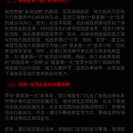
（二）省级政府+地方政府的合力
如何突破“条块结构”的困境，实现省级政府、地方政府乃至地
方行政服务中心的良性互动，是浙江省推行“最多跑一次”改革
的难点与决心。首先，在改革前期，就由省政府推动开始了深
化简政放权改革，特别是深化行政审批制度改革、优化行政审
批流程、深化商事制度改革等。其次，在推动简政放权真正落
实到地方政府层面，省政府通过“引导、激励、支持”，建立以
省领导及地方各级领导为核心的“最多跑一次”改革小组，切实
推进政策落地。同时，还通过加强事中事后多主体多机构监
管，为“最多跑一次”改革提供保障。例如，浙江省改革前期
的“四张清单一张网”在“最多跑一次”改革中发挥了基础作用，
优化权力运行流程，减少办事环节，提高办事效率，从而实现
了省政府至地方政府的合作推力。
（三）法律+信用体系的双重保障
早在“最多跑一次”改革前，浙江省就专门出台了加强法律体系
对事中事后监管的实施意见，整合优化监管机构，出台了推进
综合执法的实施意见，在全省范围内全面推进跨部门、跨领域
综合行政执法。并且，通过不断创新监管方式，重视运用市场
主体信用信息加强监管。
首先，通过制定责任清单，明确部门监管职责与事项，厘清部