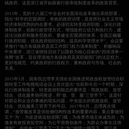
镇政府。这是浙江省开始探索行政审批制度改革的政策背景。
2013年，党的十八届三中全会对全面深化改革做出系统部署，
指出“科学的宏观调控，有效的政府治理，是发挥社会主义市场
经济体制优势的内在要求。必须切实转变政府职能，深化行政
体制改革，创新行政管理方式，增强政府公信力和执行力，建
设法治政府和服务型政府。要健全宏观调控体系，全面正确履
行政府职能，优化政府组织结构，提高科学管理水平”。会议要
求推行“地方各级政府及其工作部门权力清单制度”。积极响应
中央要求，浙江省很快启动了以限权为核心目标的“四张清单一
张网”改革，旨在理清地方各级政府及其职能部门的法定权力，
更好地规范、约束政府的行政权力，重构政府与市场、社会的
关系。
2015年5月，国务院总理李克强在全国推进简政放权放管结合职
能转变工作电视电话会议上首次提出“当前和今后一个时期，深
化行政体制改革、转变政府职能总的要求是：简政放权、放管
结合、优化服务协同推进，即‘放、管、服’三管齐下”。这是针
对群众和企业办事难的现实问题，中央提出的简政放权、放管
结合、优化服务三管齐下的号召。2017年6月，总理再次强
调，“放管服改革是供给侧结构性改革的重要内容，重点要做到
五个‘为’：为促进就业创业降门槛；为各类市场主体减负担；为
激发有效投资拓空间；为公平营商创条件；为群众办事生活增
便利”。在中央“三管齐下”“五个‘为’”的统一领导下，浙江省