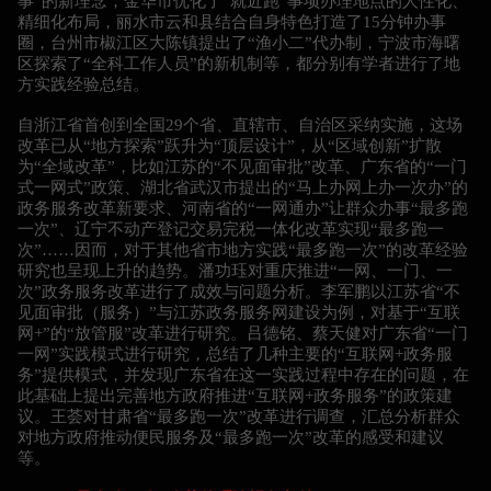
事”的新理念，金华市优化了“就近跑”事项办理地点的人性化、
精细化布局，丽水市云和县结合自身特色打造了15分钟办事
圈，台州市椒江区大陈镇提出了“渔小二”代办制，宁波市海曙
区探索了“全科工作人员”的新机制等，都分别有学者进行了地
方实践经验总结。
自浙江省首创到全国29个省、直辖市、自治区采纳实施，这场
改革已从“地方探索”跃升为“顶层设计”，从“区域创新”扩散
为“全域改革”，比如江苏的“不见面审批”改革、广东省的“一门
式一网式”政策、湖北省武汉市提出的“马上办网上办一次办”的
政务服务改革新要求、河南省的“一网通办”让群众办事“最多跑
一次”、辽宁不动产登记交易完税一体化改革实现“最多跑一
次”……因而，对于其他省市地方实践“最多跑一次”的改革经验
研究也呈现上升的趋势。潘功珏对重庆推进“一网、一门、一
次”政务服务改革进行了成效与问题分析。李军鹏以江苏省“不
见面审批（服务）”与江苏政务服务网建设为例，对基于“互联
网+”的“放管服”改革进行研究。吕德铭、蔡天健对广东省“一门
一网”实践模式进行研究，总结了几种主要的“互联网+政务服
务”提供模式，并发现广东省在这一实践过程中存在的问题，在
此基础上提出完善地方政府推进“互联网+政务服务”的政策建
议。王荟对甘肃省“最多跑一次”改革进行调查，汇总分析群众
对地方政府推动便民服务及“最多跑一次”改革的感受和建议
等。