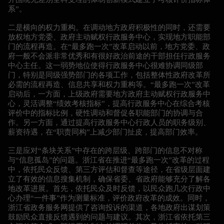
系”。
二是横向的权力重构。在调动地方政府积极性的同时，还需要
放权地方党委、政府主动赋权行政服务中心，实现地方职能部
门的流程再造。在“最多跑一次”改革启动以前，地方党委、政
府一般不会派非常优秀和有很好政治前途的干部担任行政服务
中心主任。这一弱势地位使得行政服务中心很难协调同级部
门，特别是同级强势部门的各项工作，包括整体性政府改革所
必需的流程再造、信息共享和权力重构等。“最多跑一次”改革
启动后，一方面，上级政府需要地方政府主动赋权行政服务中
心，灵活调整“绩效考核指标”，提高行政服务中心在综合考核
评价中的指标比例，硬性调动和督促各职能部门的协调与合
作。另一方面，通过提高行政服务中心行政人员的职务级别、
薪资待遇，在“职责同构”上减少部门扯皮，提高部门效率。
三是应对“条块关系”中存在的跨层级、跨部门的信息不对称
与“信息孤岛”的问题。浙江省在推进“最多跑一次”改革的过程
中，依托民众反馈、第三方评估和督查等途径，在省级层面建
立了有效的信息搜集机制，确保省委、省政府能够充分了解各
地改革进展。首先，依托民众及时反馈，以民众跑几次行政中
心办理“一件事”作为测量标准，评价政府改革的成效。同时，
浙江省政务服务网提供了咨询投诉的渠道，各地政府出谋划策
鼓励民众直接反馈遇到的问题与建议。其次，浙江省依托第三