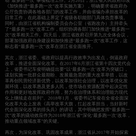
动“最多跑一次”事项梳理工作。2月20日，浙江省人民政府印发
《加快推进“最多跑一次”改革实施方案》，明确要求省政府办
公厅负责协调各地各部门的改革工作，并由省编办承担改革的
日常工作，在此基础上界定了省级各职能部门具体负责事项。
同时，由浙江省机构编制委员会办公室（省跑改办）主持牵头
了“最多跑一次”改革工作，组织协调各部门加快推进“最多跑一
次”改革相关工作。四天后，浙江省政府召开第九次全体会议，
部署加强政府自身建设和加快推进“最多跑一次”改革工作，这
标志着“最多跑一次”改革在浙江省全面推开。
其次，浙江省委、省政府以提高行政效率为出发点，倒逼政府
改革，推进全面深化改革。在2017年6月浙江省第十四次党代会
上，省委书记车俊明确提出要“以‘最多跑一次’改革为突破口，
谋划实施一批群众最期盼、发展最急需的重大改革举措，以改
革再创民营经济新优势，以改革加强社会治理，以改革优化发
展环境，以改革惠及更多人民，使市场在资源配置中起决定性
作用和更好地发挥政府作用，努力在治理体系和治理能力现代
化上继续走在前列”。2018年1月，省委书记车俊在全省全面深
化改革大会上发表《高举改革大旗，扛起改革担当，当好新时
代全面深化改革的排头兵》的讲话，其中明确把发挥“最多跑一
次”改革的撬动效应作为2018年浙江省“深化‘最多跑一次’改革，
推动重点领域改革”的关键。
再次，为深化改革、巩固改革成果，浙江省从2017年开始探索