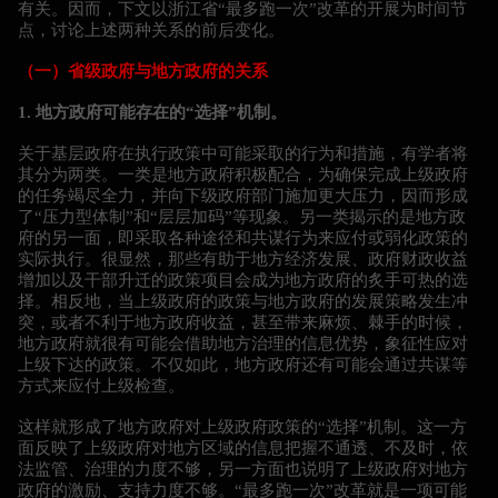
有关。因而，下文以浙江省“最多跑一次”改革的开展为时间节
点，讨论上述两种关系的前后变化。
（一）省级政府与地方政府的关系
1. 地方政府可能存在的“选择”机制。
关于基层政府在执行政策中可能采取的行为和措施，有学者将
其分为两类。一类是地方政府积极配合，为确保完成上级政府
的任务竭尽全力，并向下级政府部门施加更大压力，因而形成
了“压力型体制”和“层层加码”等现象。另一类揭示的是地方政
府的另一面，即采取各种途径和共谋行为来应付或弱化政策的
实际执行。很显然，那些有助于地方经济发展、政府财政收益
增加以及干部升迁的政策项目会成为地方政府的炙手可热的选
择。相反地，当上级政府的政策与地方政府的发展策略发生冲
突，或者不利于地方政府收益，甚至带来麻烦、棘手的时候，
地方政府就很有可能会借助地方治理的信息优势，象征性应对
上级下达的政策。不仅如此，地方政府还有可能会通过共谋等
方式来应付上级检查。
这样就形成了地方政府对上级政府政策的“选择”机制。这一方
面反映了上级政府对地方区域的信息把握不通透、不及时，依
法监管、治理的力度不够，另一方面也说明了上级政府对地方
政府的激励、支持力度不够。“最多跑一次”改革就是一项可能