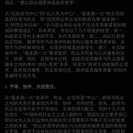
倡议，“要以群众感受倒逼政府变革”。
从“以政府为中心”到“以人民为中心”，“最多跑一次”的主语由
政府转变为民众，即“按照群众和企业到政府办事‘最多跑一
次’的理念和目标”，“从与群众和企业生产生活关系最紧密的领
域和事项做起”。具体来说，存在以下几个明显的转变：第一，
由政府主导向主体间平等、协作关系转变；第二，由以往政府
自定指标、效率等作为自身评价标准向以服务使用者体验、反
馈作为评价标准转变，实现评价维度的新变化；第三，在实际
操作中，“最多跑一次”要求政府、民众共同参与公共服务的设
计、协调、供给、反馈等全过程。由政府提供服务与民众接受
服务之间的单向“供给-需求”关系，转变为“政府主动收集民众需
求、政府提供服务、民众反馈信息、政府提高服务质量”的双向
多循环互动关系。
2. 平等、协作、共担责任。
在“最多跑一次”改革中，民众、企业等是“中心”，政府与民众
之间的关系主要表现为平等、协作、共同担责。首先，政府与
民众在改革中处于平等地位，互相协调与配合。党的十九大报
告指出：“中国特色社会主义进入新时代，我国社会主要矛盾已
经转化为人民日益增长的美好生活需要和不平衡不充分的发展
之间的矛盾。”民众的需求的增长与当前政府服务资源的有限存
在矛盾。政府无法有效识别和满足无限量的民众需要，但政府