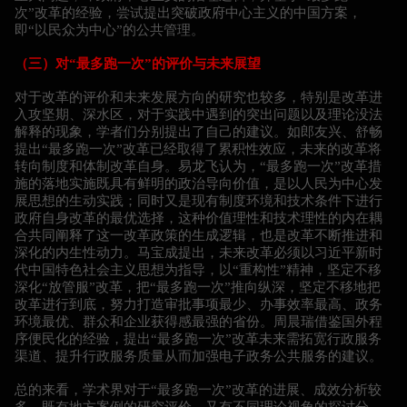
次”改革的经验，尝试提出突破政府中心主义的中国方案，
即“以民众为中心”的公共管理。
（三）对“最多跑一次”的评价与未来展望
对于改革的评价和未来发展方向的研究也较多，特别是改革进
入攻坚期、深水区，对于实践中遇到的突出问题以及理论没法
解释的现象，学者们分别提出了自己的建议。如郎友兴、舒畅
提出“最多跑一次”改革已经取得了累积性效应，未来的改革将
转向制度和体制改革自身。易龙飞认为，“最多跑一次”改革措
施的落地实施既具有鲜明的政治导向价值，是以人民为中心发
展思想的生动实践；同时又是现有制度环境和技术条件下进行
政府自身改革的最优选择，这种价值理性和技术理性的内在耦
合共同阐释了这一改革政策的生成逻辑，也是改革不断推进和
深化的内生性动力。马宝成提出，未来改革必须以习近平新时
代中国特色社会主义思想为指导，以“重构性”精神，坚定不移
深化“放管服”改革，把“最多跑一次”推向纵深，坚定不移地把
改革进行到底，努力打造审批事项最少、办事效率最高、政务
环境最优、群众和企业获得感最强的省份。周晨瑞借鉴国外程
序便民化的经验，提出“最多跑一次”改革未来需拓宽行政服务
渠道、提升行政服务质量从而加强电子政务公共服务的建议。
总的来看，学术界对于“最多跑一次”改革的进展、成效分析较
多，既有地方案例的研究评价，又有不同理论视角的探讨分