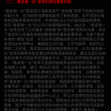
（二）“最多跑一次”改革的理论视角归纳
“最多跑一次”既是浙江省政府基于“放管服”背景下的地方政府
创新行为，也为政府治理领域提供了新的思路。从不同理论视
角的贡献来看相关研究，学者国虹从公共行政实践创新视角，
肯定“最多跑一次”在公共行政领域的价值。他认为，“最多跑一
次”改革实现了公共服务“供给侧”和“需求侧”的双向沟通，表征
了政府对人民服务效能的数量和质量的双重承诺，克服了政府
本身的“索取”欲望，并且改革试图融合新公共管理和新公共服
务理论的长期争论，兼顾政治与行政、公平与效率、私利与公
利的二元价值。陈宏彩从政府效能的视角出发，认为“最多跑一
次”改革的最终目标是通过持续推进效能革命，建立信息社会崭
新的办事方式和政府管理服务方式，完成公共管理的历史性变
革。“最多跑一次”改革只是新的效能革命的阶段性目标，全面
实现网上办事，建立“淘宝式”政府，才是这场革命的最终目
标。陈丽君、童雪明从整体性治理理论视角出发，以整体性治
理的目标理念、组织机制和工具手段三个维度作为分析框架，
对“最多跑一次”改革的实践成效、挑战和对策建议进行研究。
郁建兴进一步提出，无论是新公共治理、公共服务逻辑，还是
公共价值管理、整体性政府、整体性治理等，都没有就后新公
共管理时期如何超越政府中心主义，即公共管理转型的实现条
件及其具体机制进行充分讨论。因而他从全球公共管理改革的
视角，致力于求解包括中国在内的全球公共管理理论与实践的
重大问题，即政府中心主义的治理逻辑，并基于“最多跑一