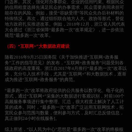
门边界。其次，强化对办事群众、企业的信用约束。根据民众
的信用程度选择先满足民众的办事需求，民众需要共同承担可
能存在的风险。例如，接受“容缺受理”等民众先办后补材料的
特殊情况。再次，通过组织联合地方人大、政协等形式，督促
地方政府扎实推进改革。例如，2018年12月，浙江省人民代表
大会通过《浙江省保障“最多跑一次”改革规定》，进一步依法
规范“最多跑一次”改革。
（四）“互联网+”大数据政府建设
随着2016年9月25日国务院《关于加快推进“互联网+政务服
务”工作的指导意见》的发布，“互联网+政务服务”问题受到各
级政府的高度重视。浙江自2017年4月推行“最多跑一次”改革以
来，充分引入技术手段，尤其是“互联网+”和大数据技术，逐渐
成为推进“互联网+政务服务”的典范。
“最多跑一次”改革将政府提供的公共服务以数字化、电子化的
形式，通过“互联网+”采集的大数据进行客观识别，对前100个
高频服务事项进行集中整理、汇总，很大程度上解决了人工计
算的成本。同时，“最多跑一次”改革广泛运用互联网技术，拓
宽民众参与范围与数量，便利参与方式，及时汇总反馈信息，
真正做到24小时在线服务]。
综上所述，“以人民为中心”思想是“最多跑一次”改革的终极核