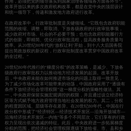
作用，必须把党的领导落实到国家治理各领域各方面各环节”。
改革开放以来的多次政府机构改革，都是在党中央的顶层设计
和统一领导下，传递和激发地方政府进行改革。
在政府改革中，行政审批制度是关键领域。“它既包含政府职能
范围的收缩、调整，即取消、下放各级政府的行政审批事项，
减少政府对市场、社会的不必要干预；也包含政府职能履行方
式的创新，即精简、优化行政审批流程，提高政务服务质量与
效率。从20世纪80年代的‘放权让利’开始，到十八大后国务院
提出简政放权的新议程，行政审批制度改革贯穿中国政府改革
的全过程。”
20世纪80年代推行的“梯度分权”的改革策略，是减少、下放各
级政府行政审批权力以推动地方经济发展的起源。改革开放
后，中央政府未能在如何推进市场化的问题上取得一致意见，
为了减少市场化改革可能带来的动荡，中国政府采用了“逐级有
条件下放经济社会管理权限”这一梯度分权的策略性做法。其
一，中央政府保留实施宏观调控的权限，并且通过设立经济特
区等方式赋予地方政府管理当地社会发展的权力。其二，分权
的程度因区域、层级等存在差异。在20世纪80年代，中国在行
政分权中形成了“经济特区—经济技术开发区—沿海开放城市—
沿海经济技术开发区—内地”等多个不同层次，它们享有的行政
权力呈现出依次递减的特征。此后，中央政府进一步拓展梯度
分权的范围，把经济社会管理权限逐级下放给省、市、县和乡