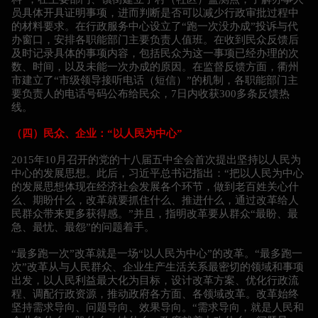
员具体开具证明事项，进而判断是否可以减少行政审批过程中
的材料要求。在行政服务中心设立了“跑一次没办成”投诉与代
办窗口，安排各职能部门主要负责人值班。在收到民众反馈后
及时记录具体的事项内容，包括民众为这一事项已经办理的次
数、时间，以及未能一次办成的原因。在监督反馈方面，衢州
市建立了“市级领导接听电话（短信）”的机制，各职能部门主
要负责人的电话号码公布给民众，7日内收获300多条反馈热
线。
（四）民众、企业：“以人民为中心”
2015年10月召开的党的十八届五中全会首次提出坚持以人民为
中心的发展思想。此后，习近平总书记指出：“把以人民为中心
的发展思想体现在经济社会发展各个环节，做到老百姓关心什
么、期盼什么，改革就要抓住什么、推进什么，通过改革给人
民群众带来更多获得感。”并且，指明改革要从群众“最盼、最
急、最忧、最怨”的问题着手。
“最多跑一次”改革就是一场“以人民为中心”的改革。“最多跑一
次”改革从与人民群众、企业生产生活关系最密切的领域和事项
出发，以人民利益最大化为目标，设计改革方案、优化行政流
程、调配行政资源，推动政府各方面、各领域改革。改革始终
坚持需求导向、问题导向、效果导向。“需求导向，就是人民和