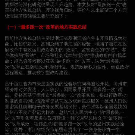
的探讨与深化研究仍呈现上升趋势。本文从对“最多跑一次”改
革的地方实践总结、理论视角归纳、评价与未来展望三个方面
梳理目前该领域主要研究如下：
（一）“最多跑一次”改革的地方实践总结
目前地方实践总结主要以浙江省及浙江省内各市开展情况为对
象，比如郁建兴、高翔总结了浙江省的经验，概括了浙江在政
府改革中有效运用政府权力的“减法”、监管责任的“加法”、客
户体验的“乘法”、市场和社会成本的“除法”推动政府的自我革
命；赵光勇等考察浙江省“最多跑一次”改革，认为“最多跑一
次”改革正在撬动政府职能归位、规范政府权力运作、倒逼政府
流程再造、推动数字型政府建设。
基于浙江省内市级层面实践的经验研究同样遍地开花。衢州市
经济相对欠发达，人口较少，因而最早开展“最多跑一次”试
点。姜裕富基于衢州市“最多跑一次”改革实践，提出行政审批
制度的自我调适性改革是从简政放权到集成服务；杭州人口数
量密集且前期电子政务发展基础良好，吴伟强等以全国最快的
杭州市不动产登记为样本，总结“以人民为中心”的“最多跑一
次”改革引领着服务型政府建设；韩飞调查总结义乌“最多跑一
次”改革成效；项伟胜总结“最多跑一次”改革的温州实践经验
等。此外，浙江省绍兴市诸暨市提出了“一张身份证办一生