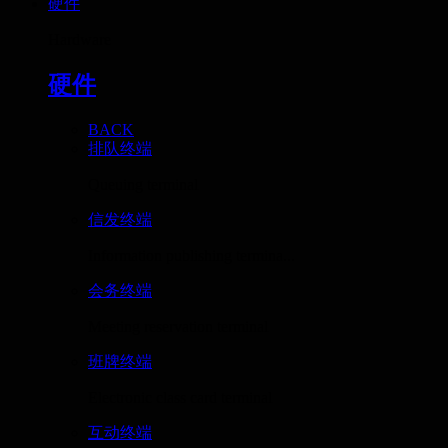
硬件
Hardware
硬件
BACK
排队终端
Queuing terminal
信发终端
Information publishing termina...
会务终端
Meeting reservation terminal
班牌终端
Electronic class card terminal
互动终端