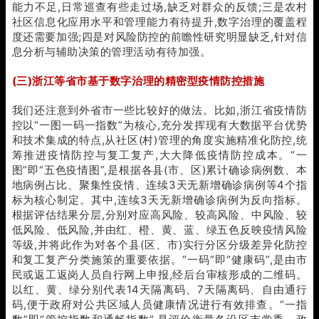
能力不足,日常巡查有些走过场,缺乏对群众的反馈;三是农村
社区信息化应用水平和管理能力有待提升,数字治理的覆盖程
度还需要加强;四是对风险防控的前瞻性研究明显缺乏,针对信
息分析与辅助决策的管理活动有待加强。
(三)浙江等省市基于数字治理的精密型疫情防控措施
我们还注意到外省市一些比较好的做法。比如,浙江省疫情防
控以“一图一码一指数”为核心,充分发挥现有大数据平台优势
和技术集成的特点,从社区(村)管理的角度实施精准化防控,统
筹推进疫情防控与复工复产,大大降低疫情防控成本。“一
图”即“五色疫情图”,是根据各县(市、区)累计确诊病例数、本
地病例占比、聚集性疫情、连续3天无新增确诊病例等4个指
标为核心制定。其中,连续3天无新增确诊病例为反向指标。
根据评估结果分层,分别对应高风险、较高风险、中风险、较
低风险、低风险,并由红、橙、黄、蓝、绿五色反映疫情风险
等级,并将此作为对各个县(区、市)实行分区分级差异化防控
和复工复产分类施策的重要依据。“一码”即“健康码”,是由市
民或返工返岗人员自行网上申报,经后台审核形成的二维码。
以红、黄、绿分别代表14天隔离码、7天隔离码、自由通行
码,便于政府对公共区域人员健康情况进行有效排查。“一指