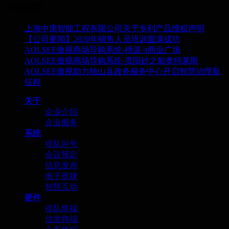
为你推荐
上海中庚智能工程有限公司关于专利产品维权声明
【公司要闻】2020年销售人员培训圆满成功
AOLSEE傲视商场导购系统-桃源·π商业广场
AOLSEE傲视商场导购系统-贵阳砂之船奥特莱斯
AOLSEE傲视助力独山县政务服务中心开启智慧治理新
征程
关于
企业介绍
企业服务
系统
排队叫号
会议预定
信息发布
电子班牌
智慧互动
硬件
排队终端
信发终端