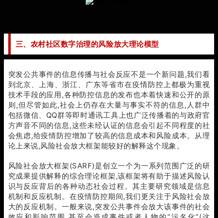
三、农村社区数字治理的风险放大理论模型
突发公共事件的信息传播与社会反应不是一个新问题,我们看
到北京、上海、浙江、广东等省市在疫情防控上都极为重视
技术手段的应用,各种防控信息的发布也本着快速和公开的原
则,但尽管如此,社会上仍存在大量与事实不符的信息,人群中
包括微信、QQ群等即时通讯工具上也广泛传播着的与政府官
方声音不同的信息,这些未经认证的信息会引起不同程度的社
会焦虑,给疫情防控增加了较高的信息成本和风险成本。从理
论上来说,风险社会放大框架能较好的解释这个现象。
风险社会放大框架(SARF)是创立一个为一系列范围广泛的研
究成果提供解释的综合理论框架,该框架将有助于描述风险认
识与反应背后的各种动态社会过程。其主要研究领域是信息
机制和反应机制。在疫情防控期间,我们更关注于风险社会放
大的反应机制。一般来说,突发公共事件会放大该事件的社会
效应和影响范围,甚至会造成事件或者人物的“污名化”(这