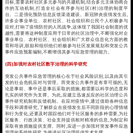
目标,需要农村社区多元参与的共建机制,结合多元主体协商合
作的互动机制,打造全社会有序参与社区(村)治理的制度平
台。二是强化预防信息反馈渠道建设。新冠肺炎疫情发生后,
许多企事业单位、农村社区、社会组织和公民个人积极参与
应对,打响了疫情防控的人民战争,这体现了我国社会制度的优
越性,需要将这种制度应用于日常的社区治理中,不断强化对企
事业单位、农村社区、社会组织和广大群众信息化方面的教
育和培训,鼓励和组织他们积极参与社区发展规划和突发公共
事件应急预案编制,不断增强其参与应急管理的能力。
(四)加强对农村社区数字治理的科学研究
突发公共事件应急管理的核心在于社会风险识别,以及由其引
发的社会危机应对与管理。而突发公共事件是有章可循的,无
论是事前、事中还是事后采取的措施,都需要以科学的态度和
扎实的研究作为支撑。为此,应建立迅速反应的社区治理公共
事件研究机制和反馈机制。在应对疫情中,通过借助各种信息
手段和调查研究,了解群众在疫情发生后不同阶段的心理情绪
和行为变化,还要及时跟踪他们对于社区服务的多种需要,为社
区服务、行政决策、社会支持提供相对精准的信息,为制定和
采取有效措施提供支撑。同时,应进一步加强对突发事件应急
管理的系统性研究,为推进社区治理提供学术支撑。