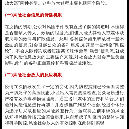
放大器”两种类型。这种放大过程主要包括两个阶段。
(一)风险社会信息的传播机制
在疫情的初期,公众对风险事件没有直接了解的渠道时,不懂得
是否能够人传人、致病的程度,他们也只能从其他人或媒体获
取病毒的致病与扩散信息。此时,各种媒体如果释放出一些不
全面的信息,就会引起公众的各种焦虑,尤其是一些传播“阴谋
论”、不会人际传染或者短距离飞沫传染等“噪音”信息流,就成
为了风险信息放大的主要媒介来源,对社会放大就会产生负面
影响,此时的各种正面宣传和科普极易被淹没。
(二)风险社会放大的反应机制
疫情在次阶段发生了一定的变化,因为防控措施已经全面调整
为严防死守的高压状态,小区出入需要测温检查,公众场所进行
严格有效杀毒和物理隔离。通过各种媒体的宣传和科普,人们
会对风险信息进行再加工并逐步推广到整个社会,经过个体行
为选择后采取相应的风险躲避行为。这就将之前零碎的风险
认知和风险传播完全整合起来,从而形成了对疫情的整体认知
和科学防控,风险社会放大的有效控制在此得以实现。