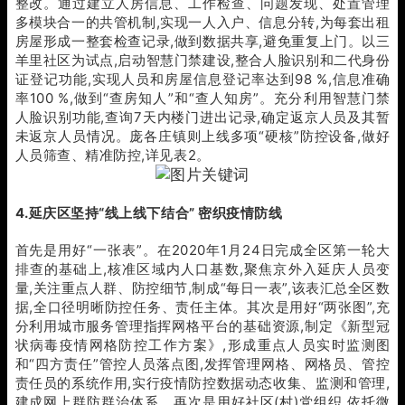
整改。通过建立人房信息、工作检查、问题发现、处置管理
多模块合一的共管机制,实现一人入户、信息分转,为每套出租
房屋形成一整套检查记录,做到数据共享,避免重复上门。以三
羊里社区为试点,启动智慧门禁建设,整合人脸识别和二代身份
证登记功能,实现人员和房屋信息登记率达到98 %,信息准确
率100 %,做到“查房知人”和“查人知房”。充分利用智慧门禁
人脸识别功能,查询7天内楼门进出记录,确定返京人员及其暂
未返京人员情况。庞各庄镇则上线多项“硬核”防控设备,做好
人员筛查、精准防控,详见表2。
4.延庆区坚持“线上线下结合” 密织疫情防线
首先是用好“一张表”。在2020年1月24日完成全区第一轮大
排查的基础上,核准区域内人口基数,聚焦京外入延庆人员变
量,关注重点人群、防控细节,制成“每日一表”,该表汇总全区数
据,全口径明晰防控任务、责任主体。其次是用好“两张图”,充
分利用城市服务管理指挥网格平台的基础资源,制定《新型冠
状病毒疫情网格防控工作方案》,形成重点人员实时监测图
和“四方责任”管控人员落点图,发挥管理网格、网格员、管控
责任员的系统作用,实行疫情防控数据动态收集、监测和管理,
建成网上群防群治体系。再次是用好社区(村)党组织,依托微