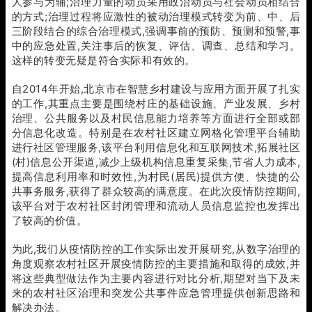
人参与为辅;治理力量的动员采用政治动员与社会动员相结合
的方式;治理过程将应激性的被动治理模式转变为前、中、后
三阶段结合的综合治理模式,强调事前的预防、预测和预警,事
中的应急处置,关注事后的恢复、评估、调查、总结和学习。
这样的转变无疑是符合实际和有效的。
自2014年开始,北京市在智慧乡村建设与应用方面开展了扎实
的工作,其重点主要是围绕村庄的基础设施、产业发展、乡村
治理、公共服务以及村民信息能力培养等方面进行全部或部
分信息化改造。特别是在农村社区建立网格化管理平台辅助
进行社区管理服务,该平台利用信息化和互联网技术,拓展社区
(村)信息公开渠道,减少上级机构信息重复采集,节省人力成本,
提高信息利用率和时效性,为村民(居民)提供方便、快捷的公
共事务服务,获得了群众较高的满意度。在此次疫情防控期间,
该平台对于农村社区封闭管理和流动人员信息监控也发挥出
了较高的价值。
为此,我们从疫情防控的工作实际出发开展研究,从数字治理的
角度观察农村社区开展疫情防控的主要措施和取得的成效,并
将这些典型做法作为主要内容进行对比分析,期望对当下及未
来的农村社区治理和突发公共事件应急管理提供创新思路和
解决办法。