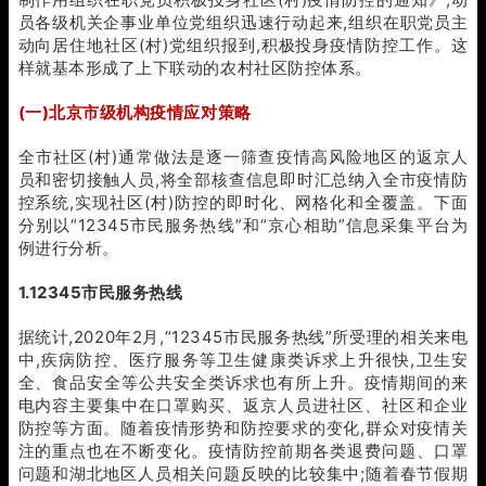
员各级机关企事业单位党组织迅速行动起来,组织在职党员主
动向居住地社区(村)党组织报到,积极投身疫情防控工作。这
样就基本形成了上下联动的农村社区防控体系。
(一)北京市级机构疫情应对策略
全市社区(村)通常做法是逐一筛查疫情高风险地区的返京人
员和密切接触人员,将全部核查信息即时汇总纳入全市疫情防
控系统,实现社区(村)防控的即时化、网格化和全覆盖。下面
分别以“12345市民服务热线”和“京心相助”信息采集平台为
例进行分析。
1.12345市民服务热线
据统计,2020年2月,“12345市民服务热线”所受理的相关来电
中,疾病防控、医疗服务等卫生健康类诉求上升很快,卫生安
全、食品安全等公共安全类诉求也有所上升。疫情期间的来
电内容主要集中在口罩购买、返京人员进社区、社区和企业
防控等方面。随着疫情形势和防控要求的变化,群众对疫情关
注的重点也在不断变化。疫情防控前期各类退费问题、口罩
问题和湖北地区人员相关问题反映的比较集中;随着春节假期