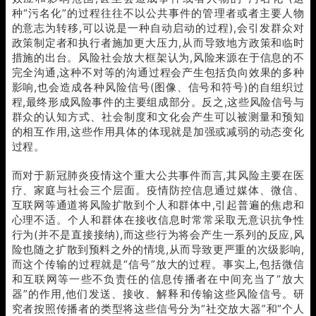
种“污名化”的过程往往不以公共事件的管理者或者主要人物
的意志为转移,可以说是一种自动启动的过程),会引发群众对
政策制定者和执行者施加更大压力,从而导致地方政策和临时
措施的出台。风险社会放大框架认为,风险来源在于信息的不
完全沟通,这种不对等的沟通过程会产生包括负向效果的多种
影响,也会造成各种风险信号(图像、信号和符号)的自组织过
程,最终形成风险事件的主要组成部分。反之,这些风险信号与
群众的认知方式、社会制度和文化会产生可以被测量和预知
的相互作用,这些作用具体的体现就是加强或减弱的动态变化
过程。
而对于新冠肺炎疫情这个重大公共事件而言,其风险主要在医
疗、家庭与社会三个层面。疫情防控信息通过媒体、微信、
互联网等通道将风险扩散到个人和群体中,引起普遍的焦虑和
心理不适。个人和群体在接收信息时常常采取无意识抗争性
行为(并不是直接接纳),而这些行为将会产生一系列的反应,风
险也随之扩散到预料之外的情境,从而导致更严重的次级影响,
而这个传输的过程就是“信号”放大的过程。事实上,包括微信
和互联网等一些不负责任的信息传播者在中间充当了“放大
器”的作用,他们发送、接收、解释和传输这些风险信号。研
究者按照传播者的类型将这些信号分为“社交放大器”和“个人