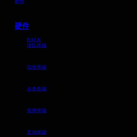
硬件
Hardware
硬件
BACK
排队终端
Queuing terminal
信发终端
Information publishing termina...
会务终端
Meeting reservation terminal
班牌终端
Electronic class card terminal
互动终端