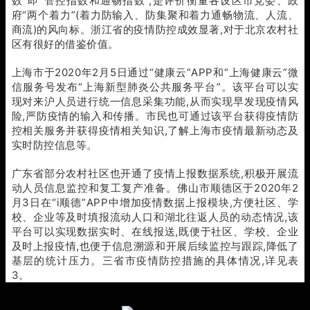
数”即“管控指数和通畅指数”,是评价衡量各设区市党委、政
府“两个着力”(着力防输入、防集聚和着力通畅物流、人流、
商流)的风向标。浙江省的疫情防控成效显著,对于北京农村社
区有很好的借鉴价值。
上海市于2020年2月5日通过“健康云”APP和“上海健康云”微
信服务号发布“上海新型肺炎公共服务平台”。该平台可以实
现对来沪人员进行统一信息采集功能,从而实现早发现疫情风
险,严防疫情的输入和传播。市民也可通过该平台获得疫情防
控相关服务并获得疫情相关知识,了解上海市疫情最新动态及
实时防控信息等。
广东省部分农村社区也开通了疫情上报数据系统,积极开展流
动人员信息监控和复工复产准备。佛山市顺德区于2020年2
月3日在“i顺德”APP中增加疫情数据上报模块,方便社区、学
校、企业等及时填报流动人口和湖北往返人员的动态情况,该
平台可以实现数据实时、在线报送,既便于社区、学校、企业
及时上报疫情,也便于信息溯源和开展后续监控与跟踪,降低了
基层的统计压力。三省市疫情防控措施的具体情况,详见表
3。