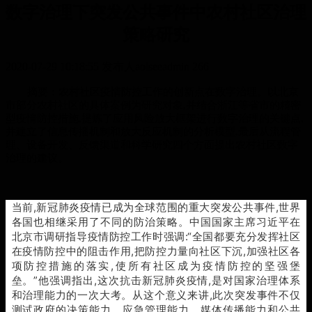
数字治理下突发公共事件中农村社区治理
策略研究
2020-07-29 10:18:55
发布人aolseeadmin
266
摘要：农村社区疫情防控工作的创新点在数字治理。以北京
市部分农村社区的具体案例为研究对象,并结合浙江等省市的精密
型疫情防控措施,提炼了应用风险放大框架进行数字治理的关键点,
并建立了信息传播机制和放大反应机制的分析模型,最后从流程管
理、设备开发、反馈渠道和科学研究四个方面提出农村社区数字
治理的建议。
当前,新冠肺炎疫情已成为全球范围的重大突发公共事件,世界
各国也相继采用了不同的防治策略。中国国家主席习近平在
北京市调研指导疫情防控工作时强调:“全国都要充分发挥社区
在疫情防控中的阻击作用,把防控力量向社区下沉,加强社区各
项防控措施的落实,使所有社区成为疫情防控的坚强堡
垒。”他强调指出,这次抗击新冠肺炎疫情,是对国家治理体系
和治理能力的一次大考。从这个意义来讲,此次突发事件不仅
测试政府的决策能力、应急管理能力、媒体传播能力和公共