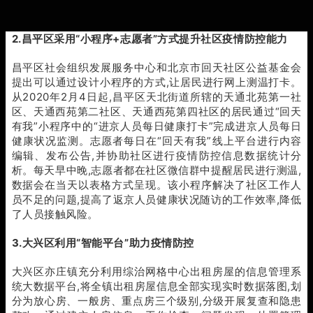
2.昌平区采用“小程序+志愿者”方式提升社区疫情防控能力
昌平区社会组织发展服务中心和北京市回天社区公益基金会
提出可以通过设计小程序的方式,让居民进行网上测温打卡。
从2020年2月4日起,昌平区天北街道所辖的天通北苑第一社
区、天通西苑第二社区、天通西苑第四社区的居民通过“回天
有我”小程序中的“进京人员每日健康打卡”完成进京人员每日
健康状况监测。志愿者每日在“回天有我”线上平台进行内容
编辑、发布公告,并协助社区进行疫情防控信息数据统计分
析。每天早中晚,志愿者都在社区微信群中提醒居民进行测温,
数据会在当天以表格方式呈现。该小程序解决了社区工作人
员不足的问题,提高了返京人员健康状况随访的工作效率,降低
了人员接触风险。
3.大兴区利用“智能平台”助力疫情防控
大兴区亦庄镇充分利用综治网格中心出租房屋的信息管理系
统大数据平台,将全镇出租房屋信息全部实现实时数据落图,划
分为放心房、一般房、重点房三个级别,分级开展复查和隐患