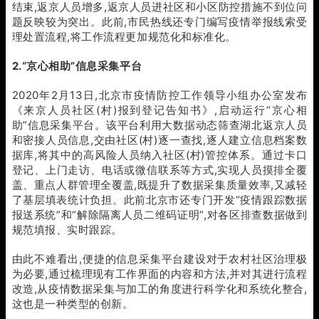
结束,返京人员增多,返京人员进社区和小区防控措施不到位问
题反映较为突出。此前,市民热线还专门编写疫情举报线索受
理处置流程,将工作流程更加规范化和标准化。
2.“京心相助”信息采集平台
2020年2月13日,北京市疫情防控工作领导小组办公室发布
《来京人员社区(村)报到登记告知书》,启动运行“京心相
助”信息采集平台。该平台利用大数据动态筛查湖北返京人员
和密接人员信息,交由社区(村)逐一查找,逐人建立信息档案数
据库,将其中的高风险人员纳入社区(村)管控体系。通过卡口
登记、上门走访、电话或微信联系等方式,实现人员摸排全覆
盖、重点人群管理全覆盖,既提升了数据采集质量效率,又减轻
了基层填表统计负担。此前北京市还专门开发“疫情跟踪数据
报送系统”和“解除隔离人员二维码证明”,对各区排查数据做到
规范填报、实时跟踪。
由此不难看出,便捷的信息采集平台建设对于农村社区治理极
为必要,通过梳理现有工作界面的内容和方法,并对其进行流程
改造,从疫情数据采集与加工的角度进行科学化和系统化整合,
这也是一种类型的创新。