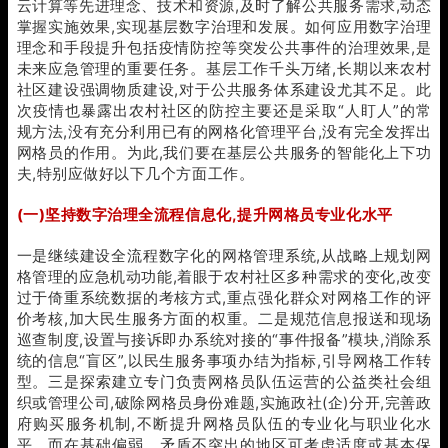
云计算等先进理念、技术和资源,及时了解公共服务需求,动态
掌握实施效果,实现基层数字治理和发展。如何应用数字治理
理念和手段提升包括疫情防控等突发公共事件的治理效果,是
未来应急管理的重要任务。基层工作千头万绪,长期以来农村
社区建设强调物质建设,对于公共服务体系建设尤其不足。此
次疫情也暴露出农村社区的防控主要还是采取“人盯人”的常
规方法,没有充分利用已有的网格化管理平台,没有完全发挥出
网格员的作用。为此,我们要在基层公共服务的智能化上下功
夫,特别应做好以下几个方面工作。
(一)坚持数字治理全流程信息化,提升网格员专业化水平
一是继续建设全流程数字化的网格管理系统,从战略上规划网
格管理的应急机动功能,着眼于农村社区多种需求的变化,改变
过于倚重系统数据的考核方式,重点强化群众对网格工作的评
价考核,加大民生服务方面的权重。二是规范信息报送和现场
巡查制度,设置与接诉即办系统对接的“事件报备”模块,消除系
统的信息“盲区”,以民生服务事项办结为指标,引导网格工作转
型。三是探索建立专门负责网格员队伍运营的公益类社会组
织或管理公司,破除网格员身份难题,实施政社(企)分开,完善政
府购买服务机制,不断提升网格员队伍的专业化与职业化水
平。而在基础偏弱、矛盾不突出的地区可考虑适度或基本保