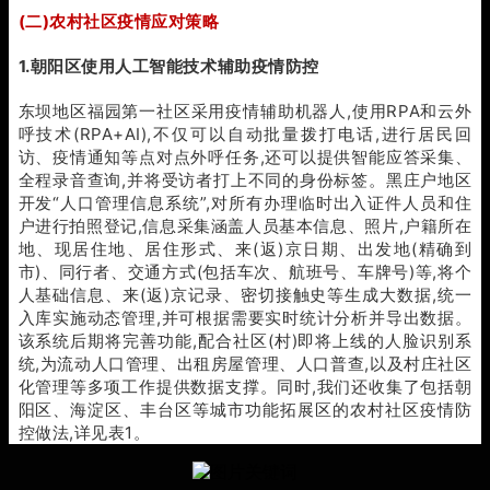
(二)农村社区疫情应对策略
1.朝阳区使用人工智能技术辅助疫情防控
东坝地区福园第一社区采用疫情辅助机器人,使用RPA和云外
呼技术(RPA+AI),不仅可以自动批量拨打电话,进行居民回
访、疫情通知等点对点外呼任务,还可以提供智能应答采集、
全程录音查询,并将受访者打上不同的身份标签。黑庄户地区
开发“人口管理信息系统”,对所有办理临时出入证件人员和住
户进行拍照登记,信息采集涵盖人员基本信息、照片,户籍所在
地、现居住地、居住形式、来(返)京日期、出发地(精确到
市)、同行者、交通方式(包括车次、航班号、车牌号)等,将个
人基础信息、来(返)京记录、密切接触史等生成大数据,统一
入库实施动态管理,并可根据需要实时统计分析并导出数据。
该系统后期将完善功能,配合社区(村)即将上线的人脸识别系
统,为流动人口管理、出租房屋管理、人口普查,以及村庄社区
化管理等多项工作提供数据支撑。同时,我们还收集了包括朝
阳区、海淀区、丰台区等城市功能拓展区的农村社区疫情防
控做法,详见表1。