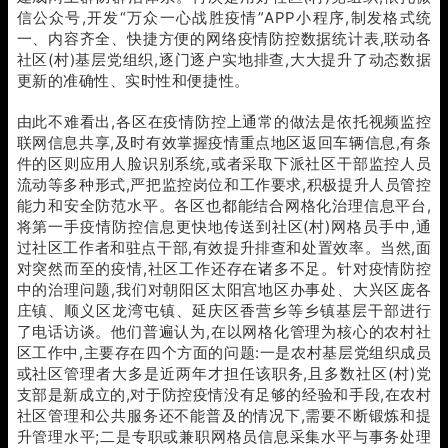
信公众号,开发“万众一心战胜疫情”APP小程序,制发格式统
一、内容齐全、快捷方便的网络疫情防控数据统计表,联动各
社区(村)基层党组织,逐门逐户实地排查,大大提升了动态数据
更新的准确性、实时性和便捷性。
由此不难看出,各区在疫情防控上通常的做法是依托视频监控
联网信息共享,及时有效掌握疫情重点地区返回车辆信息,有条
件的区则应用人脸识别系统,或者采取下派社区干部监控人员
流动等多种形式,严把监控岗位和工作要求,积极提升人员管控
能力和安全防范水平。各区也都能结合网格化治理信息平台,
将第一手疫情防控信息更快地传送到社区(村)网格员手中,通
过社区工作者和驻点干部,有效提升排查和处置效率。当然,面
对突然而至的疫情,社区工作还存在诸多不足。针对疫情防控
中的治理问题,我们对朝阳区太阳宫地区办事处、大兴区庞各
庄镇、顺义区龙湾屯镇、延庆区香营乡等乡镇基层干部进行
了电话访谈。他们普遍认为,在以网格化管理为核心的农村社
区工作中,主要存在四个方面的问题:一是农村基层党组织成员
或社区管理者大多是近两年才担任该职务,且多数社区(村)党
支部是新成立的,对于防控疫情没有足够的经验和手段,在农村
社区管理和公共服务还不能普及的情况下,需要不断锻炼和提
升管理水平;二是专职或兼职网格员信息采集水平与事务处理