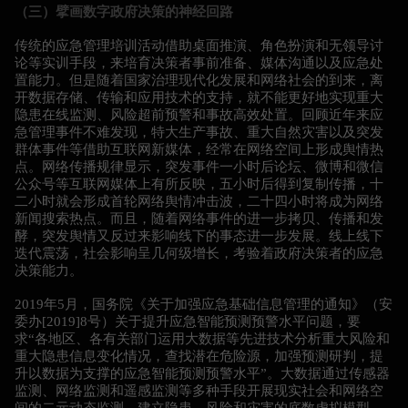
（三）擘画数字政府决策的神经回路
传统的应急管理培训活动借助桌面推演、角色扮演和无领导讨
论等实训手段，来培育决策者事前准备、媒体沟通以及应急处
置能力。但是随着国家治理现代化发展和网络社会的到来，离
开数据存储、传输和应用技术的支持，就不能更好地实现重大
隐患在线监测、风险超前预警和事故高效处置。回顾近年来应
急管理事件不难发现，特大生产事故、重大自然灾害以及突发
群体事件等借助互联网新媒体，经常在网络空间上形成舆情热
点。网络传播规律显示，突发事件一小时后论坛、微博和微信
公众号等互联网媒体上有所反映，五小时后得到复制传播，十
二小时就会形成首轮网络舆情冲击波，二十四小时将成为网络
新闻搜索热点。而且，随着网络事件的进一步拷贝、传播和发
酵，突发舆情又反过来影响线下的事态进一步发展。线上线下
迭代震荡，社会影响呈几何级增长，考验着政府决策者的应急
决策能力。
2019年5月，国务院《关于加强应急基础信息管理的通知》（安
委办[2019]8号）关于提升应急智能预测预警水平问题，要
求“各地区、各有关部门运用大数据等先进技术分析重大风险和
重大隐患信息变化情况，查找潜在危险源，加强预测研判，提
升以数据为支撑的应急智能预测预警水平”。大数据通过传感器
监测、网络监测和遥感监测等多种手段开展现实社会和网络空
间的二元动态监测，建立隐患、风险和灾害的底数虚拟模型。