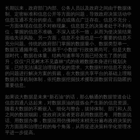
长期以来，政府部门内部、公务人员以及政府之间由于数据体
制、定密标准和信息公开等方面的问题，导致政府决策活动中
信息互通不充分的瘀点、痹点或痛点广泛存在。信息不充分，
一方面体现在信息不对称现象。信息贫乏的决策者处于不利地
位，掌握的信息不准确、不深入或不一致，从而为使决策结果
面临失误风险。另一方面，信息不全面也是一个重要的信息不
充分问题。传统的政府部门掌握的数据量小、数据类型单一、
数据互通频率低，决策基于“小数据”行政效果尚可。但是大数
据时代，数据在体量、结构与速率等方面已经发生了质的提
升，仅仅“只见树木不见森林”式的依赖数据本身进行规划决
策，已经无法满足治理现代化的需求。大数据针对信息不充分
的问题进行解决方案的剪裁，在大数据共享平台的基础上理顺
数据共享机制体制，依托数据挖掘技术攫取源数据背后隐匿的
重要信息。
如果说大数据是未来“新石油”的话，那么畅通的数据管道会让
信息四通八达起来，对数据原油的提炼会产生新的信息资源。
随着大数据的不断嵌入、细化与整合，拔掉体制、部门和人员
之间的数据烟囱，使政府决策者更容易用数据思考、用数据说
话、用数据办事，数据应用仿佛神经末梢充分遍布政府决策的
方方面面和治理过程的每个角落，从而促进决策科学化管理水
平进一步提高。