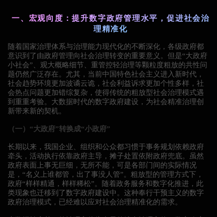
一、宏观向度：提升数字政府管理水平，促进社会治
理精准化
随着国家治理体系与治理能力现代化的不断深化，各级政府都
意识到了由政府管理向社会治理转变的重要意义。但是“大政府
小社会”、观大概略细节、重管控轻治理等颗粒度粗放的共性问
题仍然广泛存在。尤其，当前中国特色社会主义进入新时代，
社会趋势环境更加波谲云诡，社会利益诉求更加个性多样，社
会热点问题更加错综复杂，使得传统的粗放型社会治理模式遇
到重重考验。大数据时代的数字政府建设，为社会精准治理创
新带来新的契机。
（一）“大政府”转换成“小政府”
长期以来，我国企业、组织和公众都习惯于事务规划依赖政府
牵头，活动执行依靠政府主导，摊子处置依附政府兜底。虽然
政府表面上事无巨细，无所不能，可是各部门间的实际情况
是，“名义上谁都管，出了事没人管”。粗放型的管理方式下，
政府“样样精通，样样稀松”。随着政务服务和数字化推进，此
类现象也迁移到了数字政府建设中。这种奉行干预主义的数字
政府治理模式，已经难以应对社会治理精准化的需求。