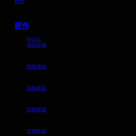
硬件
Hardware
硬件
BACK
排队终端
Queuing terminal
信发终端
Information publishing termina...
会务终端
Meeting reservation terminal
班牌终端
Electronic class card terminal
互动终端