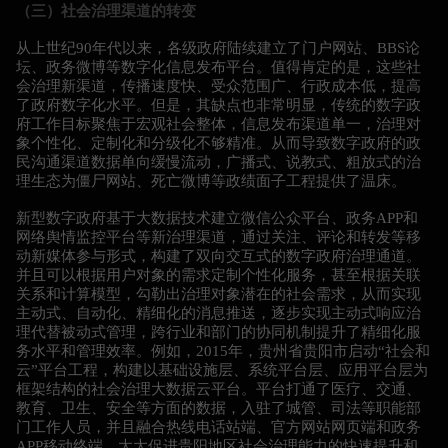
（三）社会治理渠道的转变
从上世纪90年代以来，各级政府陆续建立了门户网站、BBS论
坛、政务微博等数字化信息发布平台。值得肯定的是，这些社
会治理新渠道，传播速度快、受众范围广、行政成本低，提高
了政府数字化水平。但是，其缺点也非常明显，传统的数字政
府工作目标聚焦于宏观社会整体，信息发布渠道单一，治理对
象个性化、定制化和分级化不够精准。从而导致数字政府的政
民沟通渠道数据单向缓慢流动，广播式、说教式、粗放式的治
理生态为僵尸网站、死亡微博等政绩面子工程提供了温床。
新型数字政府基于大数据技术建立微信公众平台、政务APP和
网络舆情监控平台等新治理渠道，通过关注、评论和转发等移
动新媒体参与形式，构建了双向交互式的数字政府治理通道。
并且可以根据用户对象的需求定制个性化服务，甚至根据关联
关系和计算模型，勾勒出治理对象潜在的社会需求，从而实现
主动式、自动化、精细化的消息推送，逐步实现主动式响应治
理代替被动式管理，跨行业和部门的协同机制提升了精细化服
务水平和管理效率。例如，2015年，贵州省贵阳市启动“社会和
云”平台工程，构建以基础设施层、系统平台层、应用平台层为
框架结构的社会治理大数据云平台。平台打通了医疗、交通、
教育、卫生、安全等方面的数据，入驻了城管、司法等职能部
门工作人员，并且融合热线电话站端、官方网站网页端和政务
APP移动终端，大大促进贵阳地区社会治理能力的快速提升和