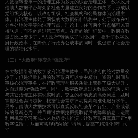
大数据转变单一的治理主体为多元的综合治理主体，数字政府
借助大数据平台与众多社会力量建立良好的合作关系，形成以
党组织为核心，以政府组织、社会机构和公民群体为治理主
体。各治理主体处于网状的大数据拓朴结构中，处于散布在社
会各处地位平等的治理节点。理论上，任何两个节点都可以直
接联通，而不必通过第三节点。在新的治理框架中，政府在数
量占比上变少了，“大政府”转换成了“小政府”，提升了数字政
府行政效率，在降低了行政办公成本的同时，也促进了社会治
理的精准化水平。
（二）“大政府”转变为“强政府”
在大数据引领的数字政府治理主体中，虽然政府的绝对数量变
少了，但是轻量化后的数字政府可以集中精力、资源与时间从
事核心治理事务，在行政管理与服务质量上获得了极大提升，
从而过渡为“强政府”。同时，数字政府通过大数据的辅助，可
与其它治理主体实现实时的、交互的和动态的高效沟通，及时
掌握社会舆情趋势，根据社会需求律动提高精准化服务水平。
另外，借助大数据技术可以直观反映社会某个行业、产业或领
域的最新态势，并且通过数据挖掘提取背后的隐藏信息，进而
利用机器学习完成未来趋势虚拟推演，让数字政府真真正正“用
数字说话”，从而可实现靶向治理措施，提高了精准化管理水
平。