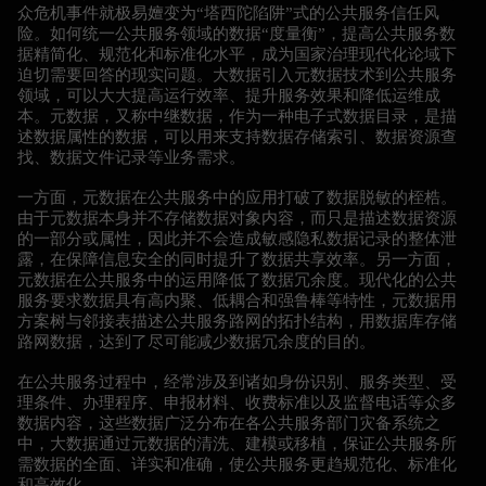
众危机事件就极易嬗变为“塔西陀陷阱”式的公共服务信任风
险。如何统一公共服务领域的数据“度量衡”，提高公共服务数
据精简化、规范化和标准化水平，成为国家治理现代化论域下
迫切需要回答的现实问题。大数据引入元数据技术到公共服务
领域，可以大大提高运行效率、提升服务效果和降低运维成
本。元数据，又称中继数据，作为一种电子式数据目录，是描
述数据属性的数据，可以用来支持数据存储索引、数据资源查
找、数据文件记录等业务需求。
一方面，元数据在公共服务中的应用打破了数据脱敏的桎梏。
由于元数据本身并不存储数据对象内容，而只是描述数据资源
的一部分或属性，因此并不会造成敏感隐私数据记录的整体泄
露，在保障信息安全的同时提升了数据共享效率。另一方面，
元数据在公共服务中的运用降低了数据冗余度。现代化的公共
服务要求数据具有高内聚、低耦合和强鲁棒等特性，元数据用
方案树与邻接表描述公共服务路网的拓扑结构，用数据库存储
路网数据，达到了尽可能减少数据冗余度的目的。
在公共服务过程中，经常涉及到诸如身份识别、服务类型、受
理条件、办理程序、申报材料、收费标准以及监督电话等众多
数据内容，这些数据广泛分布在各公共服务部门灾备系统之
中，大数据通过元数据的清洗、建模或移植，保证公共服务所
需数据的全面、详实和准确，使公共服务更趋规范化、标准化
和高效化。