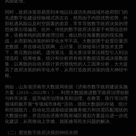
风险陡增。
同时，政府决策容易受到本地以往成功先例或域外政府部门的
先进数字化建设经验模式所左右，然而由于内部优势劣势、外
部机遇风险以及时空因素的差异，常常导致数字政府决策的理
想效果出现偏差。此外，传统的数字政府决策基于有限信息样
本，依赖单纯的因果推理过程，难以胜任海量数据的现实挑
战，从而影响决策的科学化水平不高。大数据擅于处置巨量历
史数据，并在移动互联网、云计算、区块链等计算技术支撑
下，将元胞自动机、遗传算法、退火算法等算法模型引入到治
理流程，统筹收集、统计和分析所有相关数据流形成决策数据
集，以离散的自动关联计算代替线性的人工因果分析，大大提
高了政府决策的科学化水平，从而打造政府决策的强大神经中
枢。
例如，山东省济南市大数据局依据《济南市数字政府建设实施
方案（2019—2022年）》，利用大数据推进数字政府治理创新
与科学决策，提升城市治理体系和治理。在教育、医疗等治理
领域积极开展“专项城市体检”活动，借助大数据的存储、统计
和挖掘能力，自动化完成基础设施服务能力和供需匹配现状的
大数据分析，并且结合济南市既有城区规划方案提出进一步优
化建议，从而推动上学难、就医难等民生问题的解决。
（二）塑造数字政府决策的神经末梢