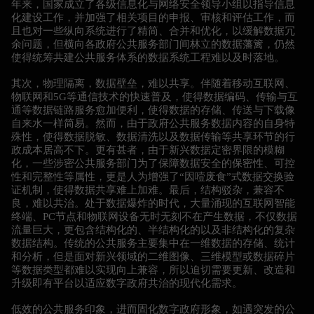
年来，国家成立了各级信息化与网络安全领导小组以指导信息
化建设工作，并加强了相关项目的申报、审核和评估工作，而
且也对一些纵向系统进行了精简、合并和优化，以缓解数据冗
余问题，但横向各政府公共服务部门间林立的数据藩篱，仍然
使得统筹共建公共服务体系的数据系统工程难以及时落地。
其次，物理隔离，数据壁垒，难以共享。伴随着移动互联网、
物联网和5G等通信技术的快速普及，使得数据编码、传输与互
通等数据链路服务愈加便利，使得数据的存储、传送与下载像
自来水一样简易。然而，由于政府公共服务数据内容的自身特
殊性，使得数据脱敏、数据清洗以及数据传输等共享环节的行
政成本居高不下。更有甚者，由于新兴数据定密界限的模糊
化，一些涉密公共服务部门为了保障数据安全的保密性、可控
性和完整性等属性，更是人为增强了“因噎废食”式数据交换验
证机制，使得数据共享难上加难。最后，结构驳杂，兼容不
良，难以共治。处于数据爆炸的时代，大量涌现的互联网智能
终端、PC节点和物联网设备无时无刻不在产生数据，不仅数据
流量巨大，更包含结构化的、半结构化的以及非结构化的复杂
数据结构。传统的公共服务主要集中在一维数据的存储、统计
和分析，但是面对新兴领域的二维图像、三维模型或数据碎片
等数据类型都难以实现向上兼容，所以迫切需要更新、改造和
升级即有平台以适应数字政府共治的现代化需求。
低效的公共服务印象，进而固化数字政府形象，如遇突发的公