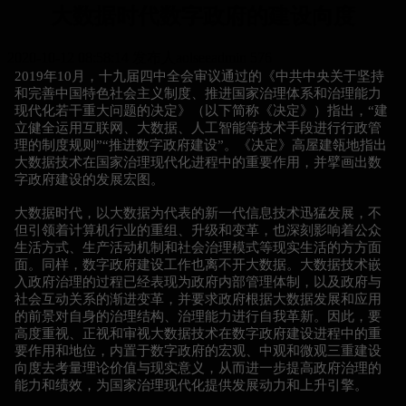
大数据时代数字政府的建设向度
2020-10-12 08:58:14
发布人aolseeadmin
576
2019年10月，十九届四中全会审议通过的《中共中央关于坚持
和完善中国特色社会主义制度、推进国家治理体系和治理能力
现代化若干重大问题的决定》（以下简称《决定》）指出，“建
立健全运用互联网、大数据、人工智能等技术手段进行行政管
理的制度规则”“推进数字政府建设”。《决定》高屋建瓴地指出
大数据技术在国家治理现代化进程中的重要作用，并擘画出数
字政府建设的发展宏图。
大数据时代，以大数据为代表的新一代信息技术迅猛发展，不
但引领着计算机行业的重组、升级和变革，也深刻影响着公众
生活方式、生产活动机制和社会治理模式等现实生活的方方面
面。同样，数字政府建设工作也离不开大数据。大数据技术嵌
入政府治理的过程已经表现为政府内部管理体制，以及政府与
社会互动关系的渐进变革，并要求政府根据大数据发展和应用
的前景对自身的治理结构、治理能力进行自我革新。因此，要
高度重视、正视和审视大数据技术在数字政府建设进程中的重
要作用和地位，内置于数字政府的宏观、中观和微观三重建设
向度去考量理论价值与现实意义，从而进一步提高政府治理的
能力和绩效，为国家治理现代化提供发展动力和上升引擎。