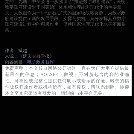
党的十九届四中全会进一步强调了“推进数字政府建设”，表明
数字政府建设对于国家治理体系和治理能力现代化的重要意
义。大数据作为一种“新石油”式的国家级战略资源，为数字政
府建设提供了新的发展手段、支撑与契机，充分发挥其在数字
政府建设进程中的积极作用，促使国家治理现代化水平不断提
高。
作者：臧超
来源：《延边党校学报》
内容摘自：
电子政务智库
免责声明：本文转自网络公开渠道，旨在为广大用户提供最
新最全的信息，AOLSEE（傲视）不对所包含内容的准确
性、可靠性或完整性提供任何明示或暗示的保证。转载的稿
件版权归原作者或机构所有，如有侵权，请联系删除。抄袭
本文至其它渠道者引发的一切纠纷与本平台无关。
0