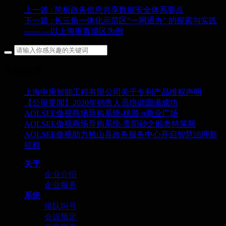
上一篇
: 简析政务信息共享数据安全体系要点
下一篇
: 长三角一体化示范区“一网通办” 的探索与实践
—— —以上海市青浦区为例
为你推荐
上海中庚智能工程有限公司关于专利产品维权声明
【公司要闻】2020年销售人员培训圆满成功
AOLSEE傲视商场导购系统-桃源·π商业广场
AOLSEE傲视商场导购系统-贵阳砂之船奥特莱斯
AOLSEE傲视助力独山县政务服务中心开启智慧治理新
征程
关于
企业介绍
企业服务
系统
排队叫号
会议预定