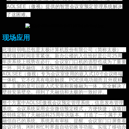
AOLSEE（傲视）提供的智慧会议室预定管理系统解决
了这困难。
现场应用
此项目弱电总包是太极计算机股份有限公司（简称太极），
当时项目时间非常紧张。新办公楼的入住恰好是公司25周
年庆系统上线势在必行。会议室门口机的选型也成为了重要
一环，同天融信、太极实地现场勘察最后选用了
AOLSEE（傲视）专为会议室使用的嵌入式10寸会议终端
一体机。它不仅具有电容触摸、POE供电功能而且外观精
美，主要的是可以嵌入式安装和装修融为一体，完全解决了
壁挂安装壁垒。得到了天融信和太极的一致好评。
整个方案中AOLSE傲视会议预定管理系统，信息发布管理
系统。会议系统采用企业微信预定模式，方便快捷；该项目
还特殊定制了天融信科25周年庆版本。打造了一个属于天
融信自己的系统。系统具有审核、提醒、会议室门口屏查看
会议详情、闲时和忙时界面自动切换等功能。实现了移动办