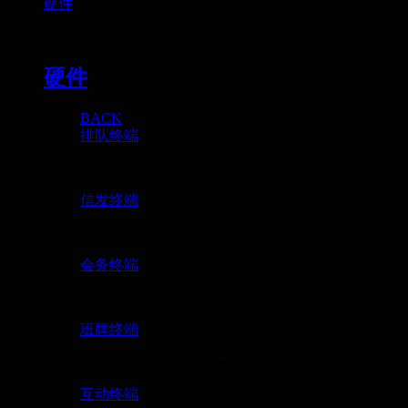
硬件
Hardware
硬件
BACK
排队终端
Queuing terminal
信发终端
Information publishing termina...
会务终端
Meeting reservation terminal
班牌终端
Electronic class card terminal
互动终端