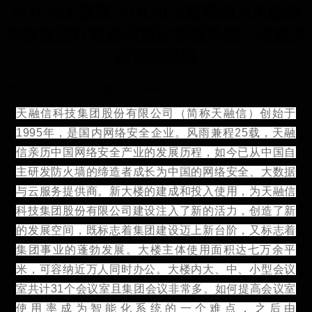
AOLSEE傲视-AOLSEE傲视助力天融信
科技集团打造会议预定管理系统，信息发
布管理系统
2021-05-11 14:55:34
发布人aolseeadmin
161
天融信科技集团股份有限公司（简称天融信）创始于
1995年，是国内网络安全企业。风雨兼程25载，天融
信亲历中国网络安全产业的发展历程，如今已从中国自
主研发防火墙的缔造者成长为中国的网络安全、大数据
与云服务提供商。新大楼的建成和投入使用，为天融信
科技集团股份有限公司建设注入了新的活力，创造了新
的发展空间，既标志着集团建设迈上新台阶，又标志着
集团事业的蓬勃发展。大楼主体使用面积达七万余平
米，可容纳近万人同时办公。大楼内大、中、小型会议
室共计31个会议室且集团会议非常多。如何提高会议室
使用率成为智能化系统的一个难点，之后由