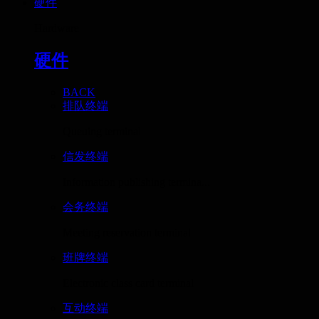
硬件
Hardware
硬件
BACK
排队终端
Queuing terminal
信发终端
Information publishing termina...
会务终端
Meeting reservation terminal
班牌终端
Electronic class card terminal
互动终端