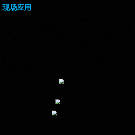
现场应用
AOLSEE（傲视）为上海浦东机场显示终端配置的多媒体信息
发布系统，涵盖了直播管理、节目管理、监控管理以及多种基
础软件管理功能，可通过管理工作站，将图片、视频、流媒
体、网页等信息进行编辑整合和预发布定义，实时或定时进行
发布，也可以将电视节目转播和现场直播进行同步信号传播，
在多媒体终端显示器上进行显示，提高了信息发布速率，和传
播时效性，并可支持远程开关机动作，设置定时开关机时间，
完全实现电源无人值守功能，有效的减轻此项工作的人力及财
力成本，提高工作效率。