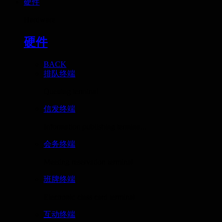
硬件
Hardware
硬件
BACK
排队终端
Queuing terminal
信发终端
Information publishing termina...
会务终端
Meeting reservation terminal
班牌终端
Electronic class card terminal
互动终端