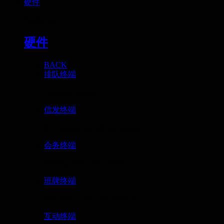
硬件
Hardware
硬件
BACK
排队终端
Queuing terminal
信发终端
Information publishing termina...
会务终端
Meeting reservation terminal
班牌终端
Electronic class card terminal
互动终端