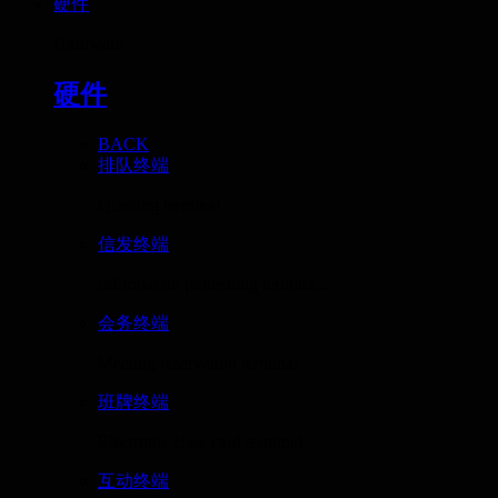
硬件
Hardware
硬件
BACK
排队终端
Queuing terminal
信发终端
Information publishing termina...
会务终端
Meeting reservation terminal
班牌终端
Electronic class card terminal
互动终端