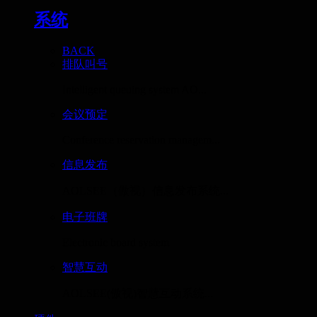
系统
BACK
排队叫号
Intelligent queuing system AO...
会议预定
Conference reservation managem...
信息发布
AOLSEE（傲视）信息发布系统...
电子班牌
Electronic board system
智慧互动
AOLSEE(傲视)智慧互动系统...