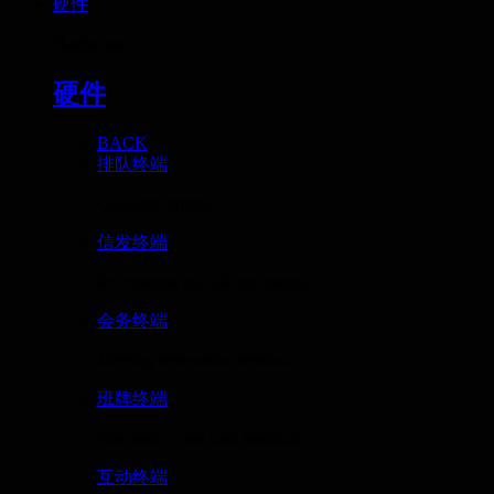
硬件
Hardware
硬件
BACK
排队终端
Queuing terminal
信发终端
Information publishing termina...
会务终端
Meeting reservation terminal
班牌终端
Electronic class card terminal
互动终端