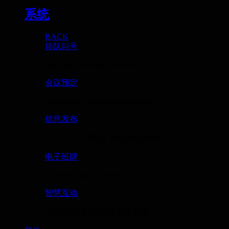
系统
BACK
排队叫号
Intelligent queuing system AO...
会议预定
Conference reservation managem...
信息发布
AOLSEE（傲视）信息发布系统...
电子班牌
Electronic board system
智慧互动
AOLSEE(傲视)智慧互动系统...