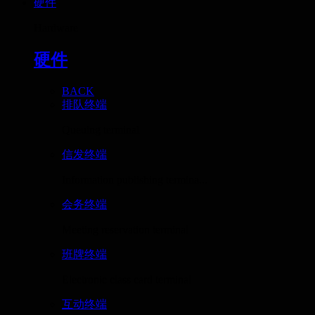
硬件
Hardware
硬件
BACK
排队终端
Queuing terminal
信发终端
Information publishing termina...
会务终端
Meeting reservation terminal
班牌终端
Electronic class card terminal
互动终端