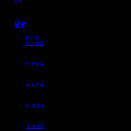
硬件
Hardware
硬件
BACK
排队终端
Queuing terminal
信发终端
Information publishing termina...
会务终端
Meeting reservation terminal
班牌终端
Electronic class card terminal
互动终端