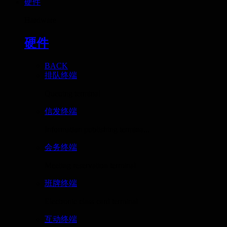
硬件
Hardware
硬件
BACK
排队终端
Queuing terminal
信发终端
Information publishing termina...
会务终端
Meeting reservation terminal
班牌终端
Electronic class card terminal
互动终端